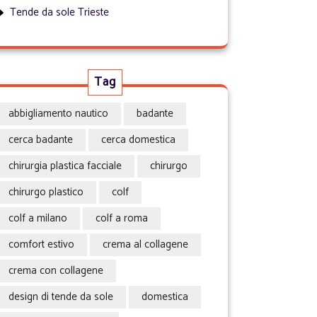
Tende da sole Trieste
Tag
abbigliamento nautico
badante
cerca badante
cerca domestica
chirurgia plastica facciale
chirurgo
chirurgo plastico
colf
colf a milano
colf a roma
comfort estivo
crema al collagene
crema con collagene
design di tende da sole
domestica