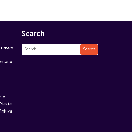
Search
e nasce
Search
contano
o e
rieste
initiva