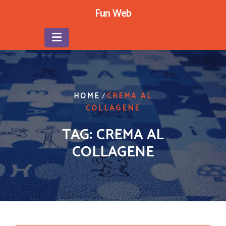
Skip
Fun Web
to
content
/
HOME
CREMA AL
COLLAGENE
TAG:
CREMA AL
COLLAGENE