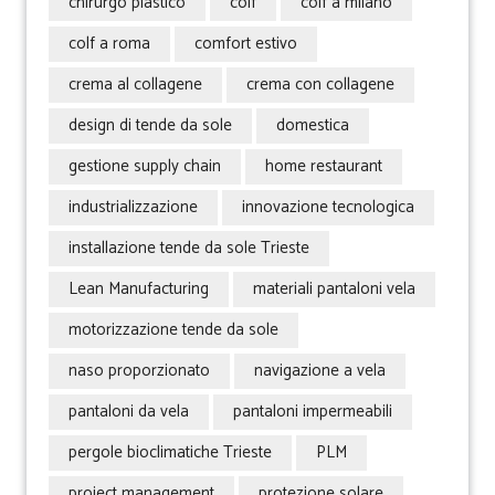
chirurgo plastico
colf
colf a milano
colf a roma
comfort estivo
crema al collagene
crema con collagene
design di tende da sole
domestica
gestione supply chain
home restaurant
industrializzazione
innovazione tecnologica
installazione tende da sole Trieste
Lean Manufacturing
materiali pantaloni vela
motorizzazione tende da sole
naso proporzionato
navigazione a vela
pantaloni da vela
pantaloni impermeabili
pergole bioclimatiche Trieste
PLM
project management
protezione solare