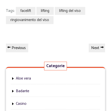
Tags:
facelift
lifting
lifting del viso
ringiovanimento del viso
Navigazione
Previous
Next
Previous
Next
articoli
Post
Post
Categorie
Aloe vera
Badante
Casino