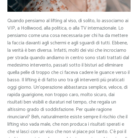
Quando pensiamo al lifting al viso, di solito, lo associamo ai
VIP, a Holliwood, alla politica, o alla TV internazionale. Lo
pensiamo come una cosa necessaria per chi ha da mettere
la faccia davanti agli schermi e agli sguardi di tutti. Ebbene,
la verità è ben diversa. Infatti, molti dei visi che incrociamo
per strada quando andiamo in centro sono stati trattati dal
medesimo intervento, passati sotto il bisturi ad eliminare
quella pelle di troppo che ci faceva cadere le guance verso il
basso. Il lifting è di fatto uno tra gli interventi più praticati
oggi giorno. Un’operazione abbastanza semplice, veloce, di
rapida guarigione, non troppo caro, molto sicuro, dai
risultati ben visibili e duraturi nel tempo, che regala un
altissimo grado di soddisfazione. Per quale ragione
rinunciarvi? Beh, naturalmente esiste sempre il rischio che il
lifting viso vada male, che non produca i risultati sperati e
che vi lasci con un viso che non vi piace poi tanto. C’è poi il