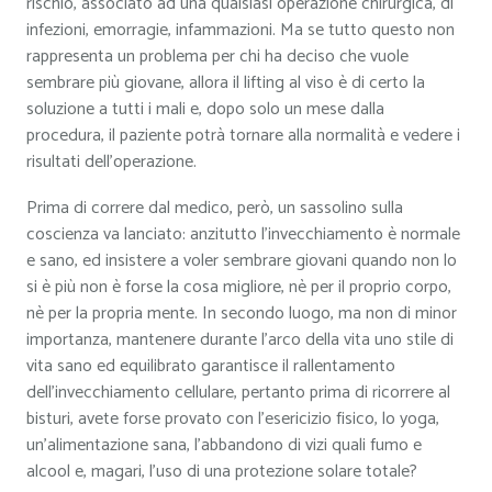
rischio, associato ad una qualsiasi operazione chirurgica, di
infezioni, emorragie, infammazioni. Ma se tutto questo non
rappresenta un problema per chi ha deciso che vuole
sembrare più giovane, allora il lifting al viso è di certo la
soluzione a tutti i mali e, dopo solo un mese dalla
procedura, il paziente potrà tornare alla normalità e vedere i
risultati dell’operazione.
Prima di correre dal medico, però, un sassolino sulla
coscienza va lanciato: anzitutto l’invecchiamento è normale
e sano, ed insistere a voler sembrare giovani quando non lo
si è più non è forse la cosa migliore, nè per il proprio corpo,
nè per la propria mente. In secondo luogo, ma non di minor
importanza, mantenere durante l’arco della vita uno stile di
vita sano ed equilibrato garantisce il rallentamento
dell’invecchiamento cellulare, pertanto prima di ricorrere al
bisturi, avete forse provato con l’esericizio fisico, lo yoga,
un’alimentazione sana, l’abbandono di vizi quali fumo e
alcool e, magari, l’uso di una protezione solare totale?