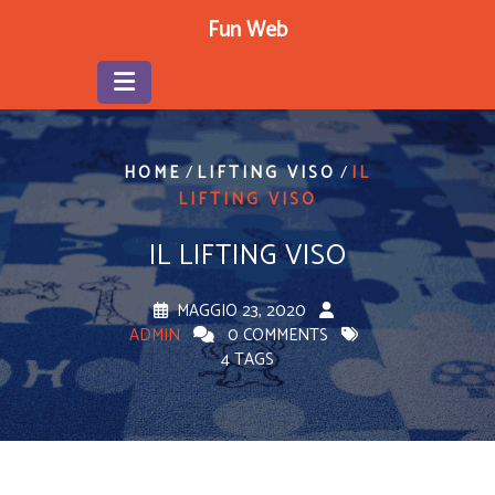
Skip
Fun Web
to
content
/
/
HOME
LIFTING VISO
IL
LIFTING VISO
IL LIFTING VISO
MAGGIO 23, 2020
ADMIN
0 COMMENTS
4 TAGS