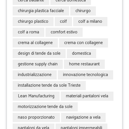
cerca badante
cerca domestica
chirurgia plastica facciale
chirurgo
chirurgo plastico
colf
colf a milano
colf a roma
comfort estivo
crema al collagene
crema con collagene
design di tende da sole
domestica
gestione supply chain
home restaurant
industrializzazione
innovazione tecnologica
installazione tende da sole Trieste
Lean Manufacturing
materiali pantaloni vela
motorizzazione tende da sole
naso proporzionato
navigazione a vela
pantaloni da vela
pantaloni impermeabili