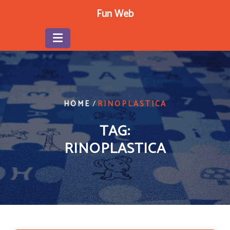
Skip
Fun Web
to
content
/
HOME
RINOPLASTICA
TAG:
RINOPLASTICA