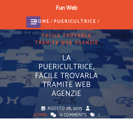
Skip
Fun Web
to
content
/
/
HOME
PUERICULTRICE
LA PUERICULTRICE,
FACILE TROVARLA
TRAMITE WEB AGENZIE
LA
PUERICULTRICE,
FACILE TROVARLA
TRAMITE WEB
AGENZIE
AGOSTO 28, 2015
ADMIN
0 COMMENTS
1
TAG