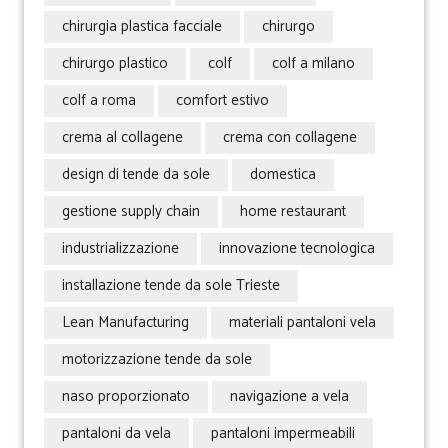
chirurgia plastica facciale
chirurgo
chirurgo plastico
colf
colf a milano
colf a roma
comfort estivo
crema al collagene
crema con collagene
design di tende da sole
domestica
gestione supply chain
home restaurant
industrializzazione
innovazione tecnologica
installazione tende da sole Trieste
Lean Manufacturing
materiali pantaloni vela
motorizzazione tende da sole
naso proporzionato
navigazione a vela
pantaloni da vela
pantaloni impermeabili